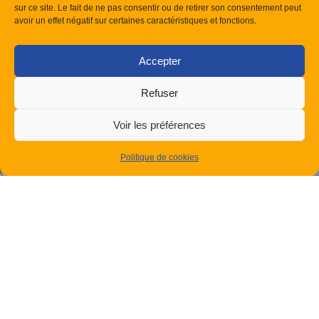
sur ce site. Le fait de ne pas consentir ou de retirer son consentement peut
avoir un effet négatif sur certaines caractéristiques et fonctions.
Contactez votre expert en chauffage &
Accepter
climatisation
N’hésitez pas à nous contacter pour obtenir un devis
Refuser
gratuit ou pour toute information complémentaire.
Nos équipes sont à votre disposition pour vous répondre
Voir les préférences
dans les meilleurs délais.
Politique de cookies