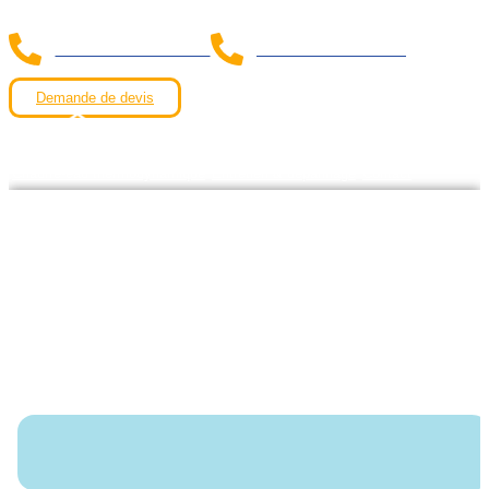
Damien : 06 88 57 92 64
Frédéric 06 20 08 09 70
Demande de devis
Accueil
Climatisation réversible
Pompe à chaleur air/eau
Chauffe-eau thermodynamique
Entretien & dépannage
Contact
Damien
Frédéric