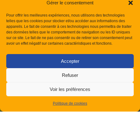
Gérer le consentement
Pour offrir les meilleures expériences, nous utilisons des technologies
telles que les cookies pour stocker et/ou accéder aux informations des
appareils. Le fait de consentir à ces technologies nous permettra de traiter
des données telles que le comportement de navigation ou les ID uniques
sur ce site. Le fait de ne pas consentir ou de retirer son consentement peut
J'ai pris connaissance de votre politique de
avoir un effet négatif sur certaines caractéristiques et fonctions.
confidentialité concernant la protection des données
personnelles.
Accepter
Je souhaite recevoir les actualités du site Confort
Clim Provence et de ses partenaires.
Refuser
Voir les préférences
Politique de cookies
ENVOYER LE MESSAGE